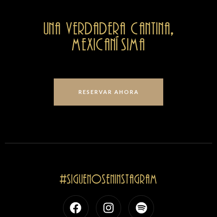
Una verdadera cantina,
mexicanísima
RESERVAR AHORA
#SiguenosenInstagram