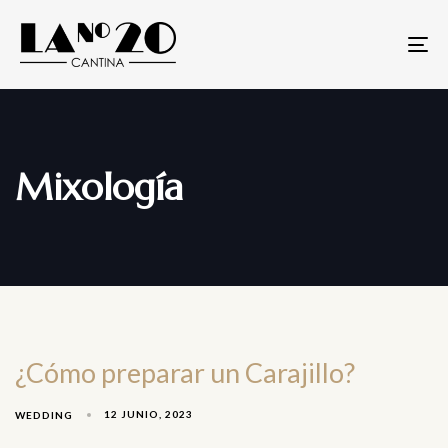
T
N
Mixología
¿Cómo preparar un Carajillo?
12 JUNIO, 2023
WEDDING